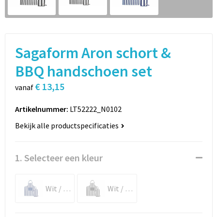
Sport
Rugzakken
Schrijfwaren
Sporttassen
Sagaform Aron schort &
Vrije tijd en Strand
Schoudertassen
BBQ handschoen set
Spellen voor binnen en buiten
Boodschappentassen
€ 13,15
vanaf
Persoonlijke verzorging
Jute tassen
Artikelnummer:
LT52222_N0102
Katoenen draagtassen
Bekijk alle productspecificaties
Toilettassen
1. Selecteer een kleur
Heuptassen
Wit / Blauw
Wit / Zwart
Reistassen