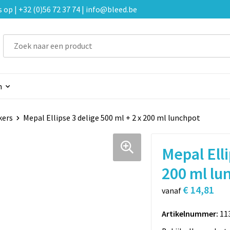
p | +32 (0)56 72 37 74 | info@bleed.be
n
kers
Mepal Ellipse 3 delige 500 ml + 2 x 200 ml lunchpot
Mepal Elli
200 ml lu
€ 14,81
vanaf
Artikelnummer:
11