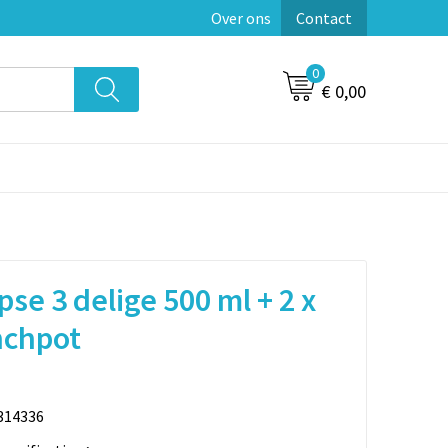
Over ons
Contact
0
€ 0,00
pse 3 delige 500 ml + 2 x
nchpot
314336