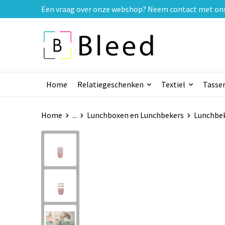
Een vraag over onze webshop? Neem contact met ons o
Home
Relatiegeschenken
Textiel
Tasse
Home
...
Lunchboxen en Lunchbekers
Lunchbe