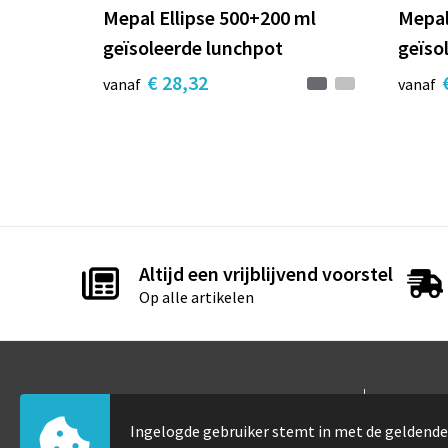
Mepal Ellipse 500+200 ml
Mepal
geïsoleerde lunchpot
geïso
€ 28,32
vanaf
vanaf
Altijd een vrijblijvend voorstel
Op alle artikelen
Contact
Info
Ingelogde gebruiker stemt in met de gelden
Elfde-julistraat 105
Over 