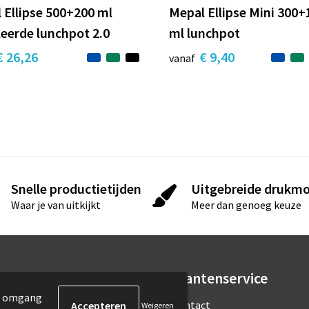
 Ellipse 500+200 ml
Mepal Ellipse Mini 300+
leerde lunchpot 2.0
ml lunchpot
€ 26,26
€ 9,40
vanaf
Snelle productietijden
Uitgebreide drukmo
Waar je van uitkijkt
Meer dan genoeg keuze
rmatie
Klantenservice
de omgang
ons
Contact
Weigeren