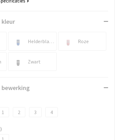
specificaties
 kleur
Helderblauw
Roze
n
Zwart
n bewerking
1
2
3
4
)
1