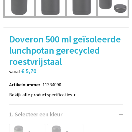
Sport
Rugzakken
Schrijfwaren
Sporttassen
Vrije tijd en Strand
Schoudertassen
Doveron 500 ml geïsoleerde
Spellen voor binnen en buiten
Boodschappentassen
lunchpotan gerecycled
roestvrijstaal
Persoonlijke verzorging
Jute tassen
€ 5,70
vanaf
Katoenen draagtassen
Artikelnummer:
11334090
Toilettassen
Bekijk alle productspecificaties
Heuptassen
1. Selecteer een kleur
Reistassen