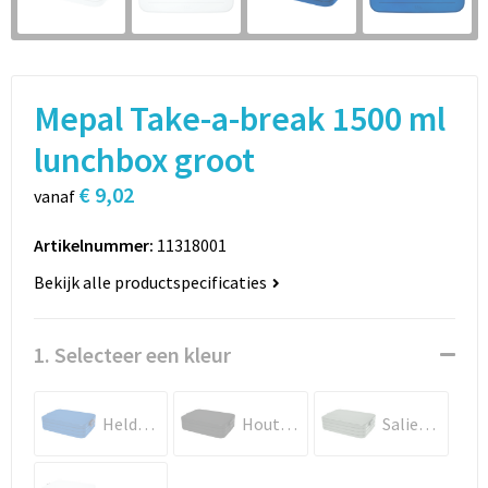
Sport
Rugzakken
Schrijfwaren
Sporttassen
Mepal Take-a-break 1500 ml
Vrije tijd en Strand
Schoudertassen
lunchbox groot
Spellen voor binnen en buiten
Boodschappentassen
€ 9,02
vanaf
Persoonlijke verzorging
Jute tassen
Artikelnummer:
11318001
Katoenen draagtassen
Bekijk alle productspecificaties
Toilettassen
1. Selecteer een kleur
Heuptassen
Helderblauw
Houtskool
Saliegroen
Reistassen