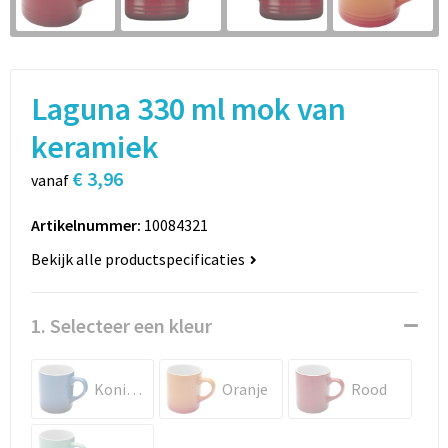
Sport
Rugzakken
Schrijfwaren
Sporttassen
Laguna 330 ml mok van
Vrije tijd en Strand
Schoudertassen
keramiek
Spellen voor binnen en buiten
Boodschappentassen
€ 3,96
vanaf
Persoonlijke verzorging
Jute tassen
Artikelnummer:
10084321
Katoenen draagtassen
Bekijk alle productspecificaties
Toilettassen
1. Selecteer een kleur
Heuptassen
Koningsblauw
Oranje
Rood
Reistassen