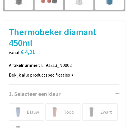
Sport
Rugzakken
Schrijfwaren
Sporttassen
Thermobeker diamant
Vrije tijd en Strand
Schoudertassen
450ml
Spellen voor binnen en buiten
Boodschappentassen
€ 4,21
vanaf
Persoonlijke verzorging
Jute tassen
Artikelnummer:
LT91213_N0002
Katoenen draagtassen
Bekijk alle productspecificaties
Toilettassen
1. Selecteer een kleur
Heuptassen
Blauw
Rood
Zwart
Reistassen