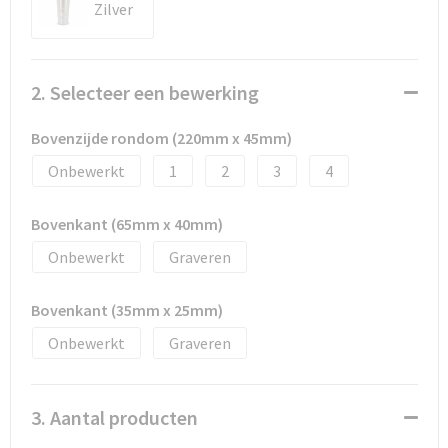
Documententassen
Zilver
Schoenentassen
2. Selecteer een bewerking
Tablettassen
Bovenzijde rondom (220mm x 45mm)
Goodiebags
Onbewerkt
1
2
3
4
Bovenkant (65mm x 40mm)
Onbewerkt
Graveren
Bovenkant (35mm x 25mm)
Onbewerkt
Graveren
3. Aantal producten