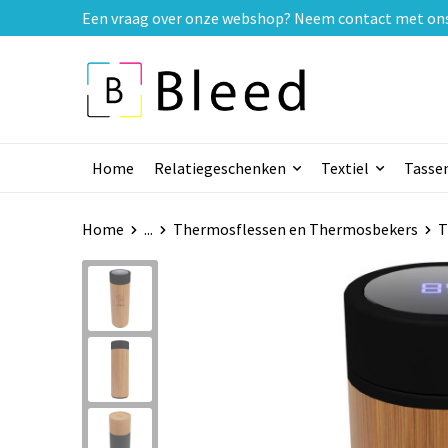
Een vraag over onze webshop? Neem contact met ons o
Home
Relatiegeschenken
Textiel
Tasse
Home
...
Thermosflessen en Thermosbekers
T