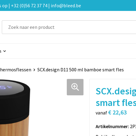
p | +32 (0)56 72 37 74 | info@bleed.be
n
hermosflessen
SCX.design D11 500 ml bamboe smart fles
SCX.desi
smart fle
€ 22,63
vanaf
Artikelnummer:
2P