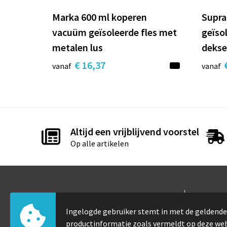
Marka 600 ml koperen
Supra
vacuüm geïsoleerde fles met
geïso
metalen lus
dekse
€ 16,37
vanaf
vanaf
Altijd een vrijblijvend voorstel
Op alle artikelen
Contact
Info
Ingelogde gebruiker stemt in met de gelden
Elfde-julistraat 105
Over 
productinformatie zoals vermeldt op deze we