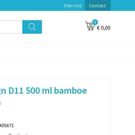
Over ons
Contact
0
€ 0,00
gn D11 500 ml bamboe
s
X05671