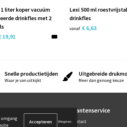
 1 liter koper vacuüm
Lexi 500 ml roestvrijsta
leerde drinkfles met 2
drinkfles
ls
€ 6,63
vanaf
€ 19,91
Snelle productietijden
Uitgebreide drukmo
Waar je van uitkijkt
Meer dan genoeg keuze
rmatie
Klantenservice
de omgang
ons
Contact
Weigeren
bsite