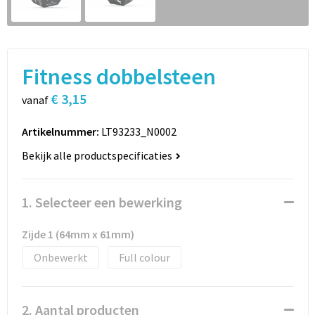
Sport
Rugzakken
Schrijfwaren
Sporttassen
Fitness dobbelsteen
Vrije tijd en Strand
Schoudertassen
€ 3,15
vanaf
Spellen voor binnen en buiten
Boodschappentassen
Artikelnummer:
LT93233_N0002
Persoonlijke verzorging
Jute tassen
Bekijk alle productspecificaties
Katoenen draagtassen
1. Selecteer een bewerking
Toilettassen
Zijde 1 (64mm x 61mm)
Heuptassen
Onbewerkt
Full colour
Reistassen
2. Aantal producten