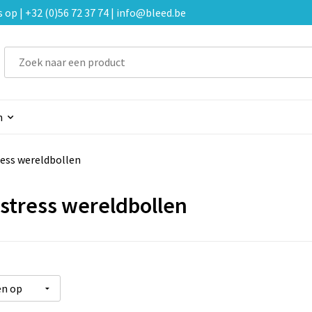
p | +32 (0)56 72 37 74 | info@bleed.be
n
ress wereldbollen
-stress wereldbollen