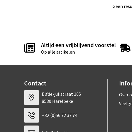
Geen resu
Altijd een vrijblijvend voorstel
Op alle artikelen
Contact
Info
Elfde-julistraat 105
Over 
8530 Harelbeke
Veelg
+32 (0)56 72 37 74