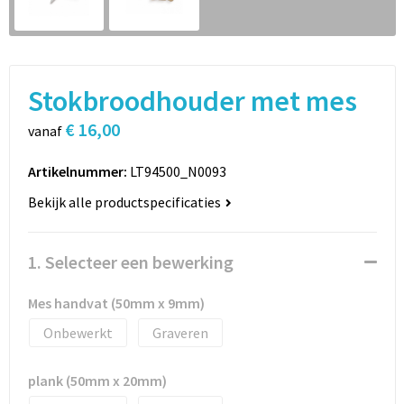
Sport
Rugzakken
Schrijfwaren
Sporttassen
Stokbroodhouder met mes
Vrije tijd en Strand
Schoudertassen
€ 16,00
vanaf
Spellen voor binnen en buiten
Boodschappentassen
Artikelnummer:
LT94500_N0093
Persoonlijke verzorging
Jute tassen
Bekijk alle productspecificaties
Katoenen draagtassen
1. Selecteer een bewerking
Toilettassen
Mes handvat (50mm x 9mm)
Heuptassen
Onbewerkt
Graveren
Reistassen
plank (50mm x 20mm)